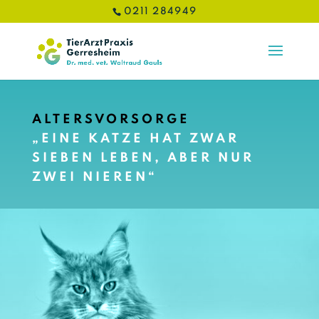
0211 284949
ALTERSVORSORGE
„EINE KATZE HAT ZWAR
SIEBEN LEBEN, ABER NUR
ZWEI NIEREN“