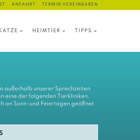
ST
ANFAHRT
TERMIN VEREINBAREN
KATZE
HEIMTIER
TIPPS
en außerhalb unserer Sprechzeiten
n eine der folgenden Tierkliniken,
ch an Sonn-und Feiertagen geöffnet
S