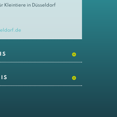
ür Kleintiere in Düsseldorf
eldorf.de
IS
IS