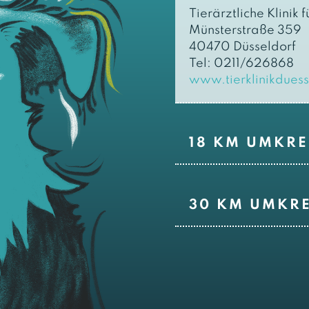
Tierärztliche Klinik f
Münsterstraße 359
40470 Düsseldorf
Tel: 0211/626868
www.tierklinikduess
18 KM UMKRE
30 KM UMKRE