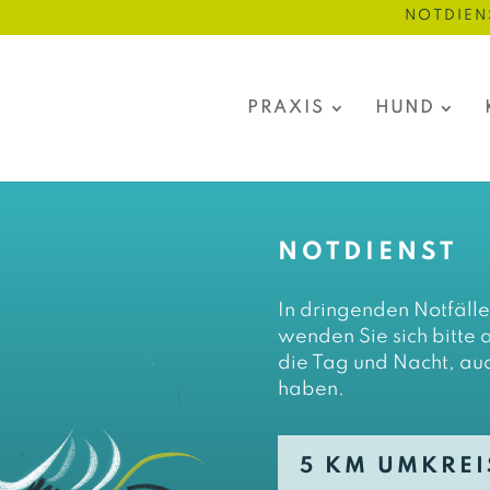
NOTDIEN
PRAXIS
HUND
NOTDIENST
In dringenden Notfäll
wenden Sie sich bitte a
die Tag und Nacht, au
haben.
5 KM UMKREI